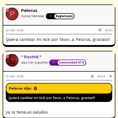
r
a
u
t
d
e
a
Pelorus
P
e
s
s
Junior Member
Registrado
i
t
n
a
i
s
10 Abr 2016
#401
c
i
Quiera cambiar mi nick por favor, a Pelorus, gracias!!!
o
" Rachid "
aquí tan a gustito
Comunidad ATV
10 Abr 2016
#402
Pelorus dijo:
Quiera cambiar mi nick por favor, a Pelorus, gracias!!!
ya lo tiene,un saludos