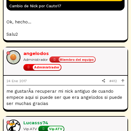
Cambio de Nick por Cauto17
Ok, hecho...
Salu2
angelodos
Administrador
Miembro del equipo
Administrador
24 Ene 2017
#412
me gustarÃ­a recuperar mi nick antiguo de cuando
empece aqui si puede ser que era angelodos si puede
ser muchas gracias
Lucasss74
Vip ATV
Vip ATV