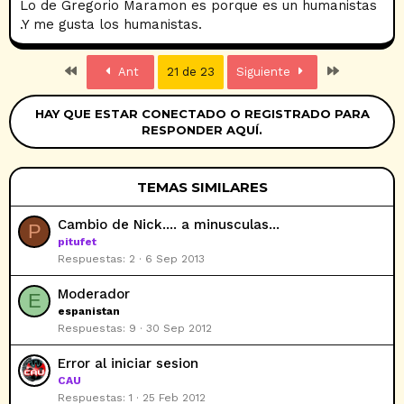
Lo de Gregorio Maramon es porque es un humanistas
.Y me gusta los humanistas.
Primero
Último
Ant
21 de 23
Siguiente
HAY QUE ESTAR CONECTADO O REGISTRADO PARA
RESPONDER AQUÍ.
TEMAS SIMILARES
Cambio de Nick.... a minusculas...
P
pitufet
Respuestas
2
6 Sep 2013
Moderador
E
espanistan
Respuestas
9
30 Sep 2012
Error al iniciar sesion
CAU
Respuestas
1
25 Feb 2012