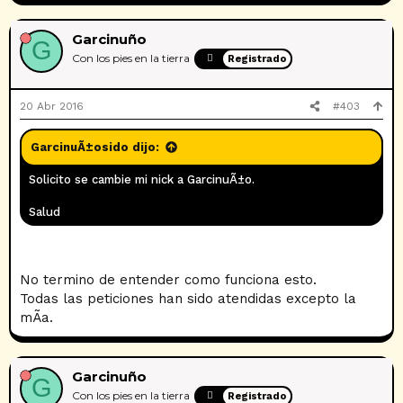
Garcinuño
G
Con los pies en la tierra
Registrado
20 Abr 2016
#403
GarcinuÃ±osido dijo:
Solicito se cambie mi nick a GarcinuÃ±o.
Salud
No termino de entender como funciona esto.
Todas las peticiones han sido atendidas excepto la
mÃ­a.
Garcinuño
G
Con los pies en la tierra
Registrado