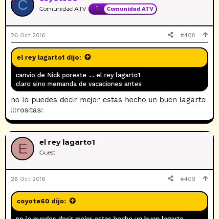
C
Comunidad ATV
Comunidad ATV
26 Oct 2016
#408
el rey lagarto1 dijo:
canvio de Nick poreste .... el rey lagarto1
claro sino memanda de vacaciones antes
no lo puedes decir mejor estas hecho un buen lagarto
!!:rositas:
el rey lagarto1
E
Guest
26 Oct 2016
#409
coyote60 dijo:
no lo puedes decir mejor estas hecho un buen lagarto