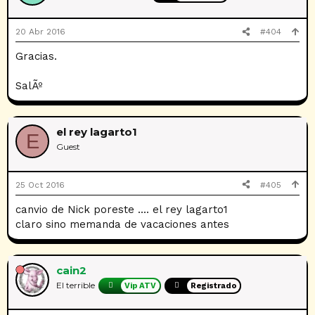
20 Abr 2016
#404
Gracias.
SalÃº
el rey lagarto1
E
Guest
25 Oct 2016
#405
canvio de Nick poreste .... el rey lagarto1
claro sino memanda de vacaciones antes
cain2
El terrible
Vip ATV
Registrado