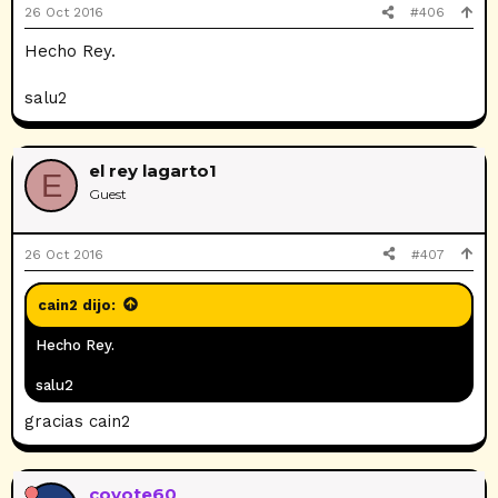
26 Oct 2016
#406
Hecho Rey.
salu2
el rey lagarto1
E
Guest
26 Oct 2016
#407
cain2 dijo:
Hecho Rey.
salu2
gracias cain2
coyote60