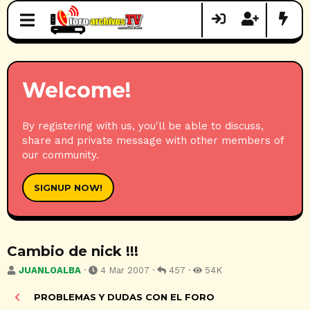
Welcome!
By registering with us, you'll be able to discuss,
share and private message with other members of
our community.
SIGNUP NOW!
Cambio de nick !!!
A
F
R
V
JUANLOALBA
4 Mar 2007
457
54K
u
e
e
i
t
c
s
s
PROBLEMAS Y DUDAS CON EL FORO
o
h
p
i