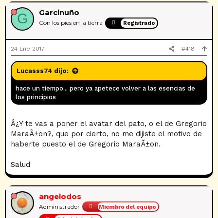
Garcinuño
G
Con los pies en la tierra
Registrado
24 Ene 2017
#418
Lucasss74 dijo:
hace un tiempo... pero ya apetece volver a las esencias de
los principios
Â¿Y te vas a poner el avatar del pato, o el de Gregorio
MaraÃ±on?, que por cierto, no me dijiste el motivo de
haberte puesto el de Gregorio MaraÃ±on.
Salud
angelodos
Administrador
Miembro del equipo