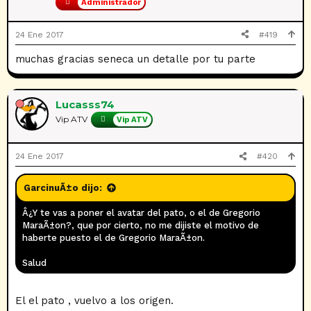
Administrador
24 Ene 2017
#419
muchas gracias seneca un detalle por tu parte
Lucasss74
Vip ATV
Vip ATV
24 Ene 2017
#420
GarcinuÃ±o dijo:
Â¿Y te vas a poner el avatar del pato, o el de Gregorio
MaraÃ±on?, que por cierto, no me dijiste el motivo de
haberte puesto el de Gregorio MaraÃ±on.
Salud
El el pato , vuelvo a los origen.