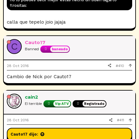
!!:rositas:
calla que tepelo joio jajaja
Cauto17
C
Banned
baneado
28 Oct 2016
#410
Cambio de Nick por Cauto17
cain2
El terrible
Vip ATV
Registrado
28 Oct 2016
#411
Cauto17 dijo: