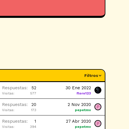
Filtros
Respuestas
52
30 Ene 2022
Visitas
577
floro123
Respuestas
20
2 Nov 2020
P
Visitas
173
pepetmv
Respuestas
1
27 Abr 2020
P
Visitas
394
pepetmv