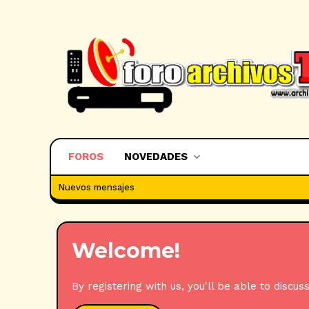
FOROS
NOVEDADES
Nuevos mensajes
Welcome!
By registering with us, you'll be able to dis