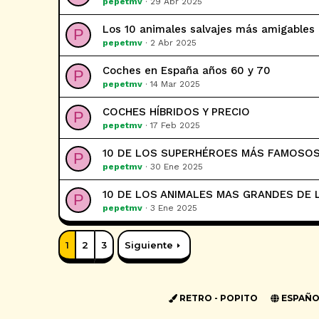
pepetmv
29 Abr 2025
Los 10 animales salvajes más amigables
P
pepetmv
2 Abr 2025
Coches en España años 60 y 70
P
pepetmv
14 Mar 2025
COCHES HÍBRIDOS Y PRECIO
P
pepetmv
17 Feb 2025
10 DE LOS SUPERHÉROES MÁS FAMOSO
P
pepetmv
30 Ene 2025
10 DE LOS ANIMALES MAS GRANDES DE 
P
pepetmv
3 Ene 2025
1
2
3
Siguiente
RETRO - POPITO
ESPAÑOL