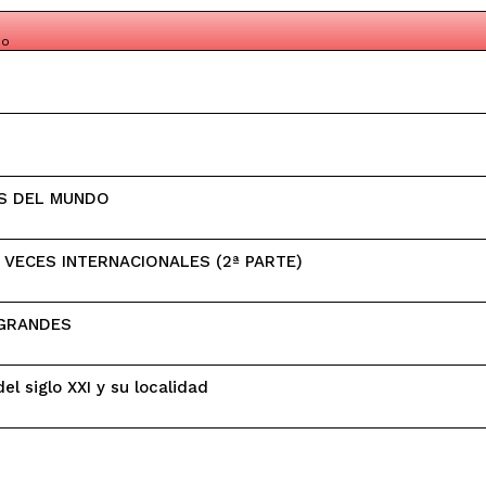
c
d
l
po
o
a
d
o
S DEL MUNDO
VECES INTERNACIONALES (2ª PARTE)
 GRANDES
el siglo XXI y su localidad