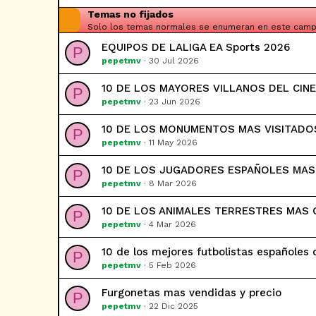
Temas no fijados
Solo los temas normales se enumeran en este cam
EQUIPOS DE LALIGA EA Sports 2026
P
pepetmv
30 Jul 2026
10 DE LOS MAYORES VILLANOS DEL CINE
P
pepetmv
23 Jun 2026
10 DE LOS MONUMENTOS MAS VISITADO
P
pepetmv
11 May 2026
10 DE LOS JUGADORES ESPAÑOLES MAS 
P
pepetmv
8 Mar 2026
10 DE LOS ANIMALES TERRESTRES MAS
P
pepetmv
4 Mar 2026
10 de los mejores futbolistas españoles d
P
pepetmv
5 Feb 2026
Furgonetas mas vendidas y precio
P
pepetmv
22 Dic 2025