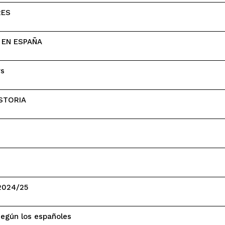
RES
 EN ESPAÑA
rs
STORIA
 2024/25
egún los españoles