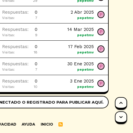
Visitas
29
pepetmv
Respuestas
0
2 Abr 2025
P
Visitas
7
pepetmv
Respuestas
0
14 Mar 2025
P
Visitas
9
pepetmv
Respuestas
0
17 Feb 2025
P
Visitas
18
pepetmv
Respuestas
0
30 Ene 2025
P
Visitas
7
pepetmv
Respuestas
0
3 Ene 2025
P
Visitas
10
pepetmv
NECTADO O REGISTRADO PARA PUBLICAR AQUÍ.
ARR
PIE
IVACIDAD
AYUDA
INICIO
R
S
S