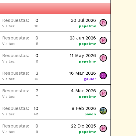
Respuestas
0
30 Jul 2026
P
Visitas
16
pepetmv
Respuestas
0
23 Jun 2026
P
Visitas
5
pepetmv
Respuestas
0
11 May 2026
P
Visitas
9
pepetmv
Respuestas
3
16 Mar 2026
G
Visitas
30
gauler
Respuestas
2
4 Mar 2026
P
Visitas
7
pepetmv
Respuestas
10
8 Feb 2026
Visitas
48
pavon
Respuestas
0
22 Dic 2025
P
Visitas
9
pepetmv