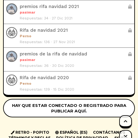
r
C
premios rifa navidad 2021
a
e
pasimar
d
Respuestas
34
27 Dic 2021
r
o
r
C
Rifa de navidad 2021
a
e
Perno
d
Respuestas
136
27 Nov 2021
r
o
r
C
premios de la rifa de navidad
a
e
pasimar
d
Respuestas
36
30 Dic 2020
r
o
r
C
Rifa de navidad 2020
a
e
Perno
d
Respuestas
139
15 Dic 2020
r
o
r
a
HAY QUE ESTAR CONECTADO O REGISTRADO PARA
d
PUBLICAR AQUÍ.
o
ARR
RETRO - POPITO
ESPAÑOL (ES)
CONTÁCTANOS
PIE
TÉRMINOS Y REGLAS
POLÍTICA DE PRIVACIDAD
AYUDA